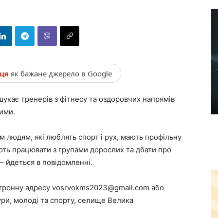
нця
як бажане джерело в Google
 шукає тренерів з фітнесу та оздоровчих напрямів
ими.
м людям, які люблять спорт і рух, мають профільну
іють працювати з групами дорослих та дбати про
 – йдеться в повідомленні.
ктронну адресу vosrvokms2023@gmail.com або
тури, молоді та спорту, селище Велика