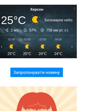
Херсон
25°C
Безхмарне небо
2 м/с
57%
758
мм рт. ст.
01:00
02:00
03:00
04:00
05:00
06:00
07:00
‹
›
25°C
25°C
24°C
24°C
24°C
24°C
25°C
Запропонувати новину