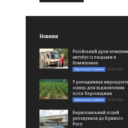
Новини
Російський дрон атакува
автобус із людьми в
Комишанах
06.08.2026
Херсонські новини
У розсадниках вирощуют
сіянці для відновлення
лісів Херсонщини
05.08.2026
Херсонські новини
Бериславський ліцей
релокували до Кривого
Рогу