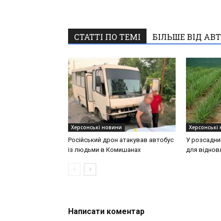
СТАТТІ ПО ТЕМІ
БІЛЬШЕ ВІД АВ
Херсонські новини
Херсонські
Російський дрон атакував автобус
У розсадни
із людьми в Комишанах
для віднов
Написати коментар