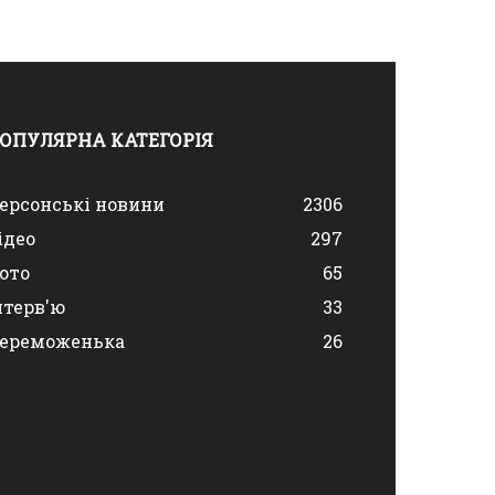
ОПУЛЯРНА КАТЕГОРІЯ
ерсонські новини
2306
ідео
297
ото
65
нтерв'ю
33
ереможенька
26