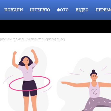
НОВИНИ
ІНТЕРВ’Ю
ФОТО
ВІДЕО
ПЕРЕМ
івській громаді шукають тренерів з фітнесу