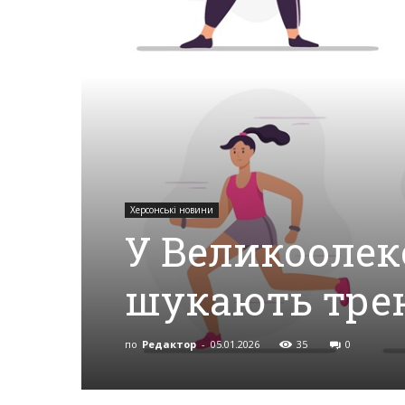
Херсона,
Херсонщини,
Події
Херсонські новини
У Великоолек
Херсон,
шукають трен
по
Редактор
-
05.01.2026
35
0
Херсонські