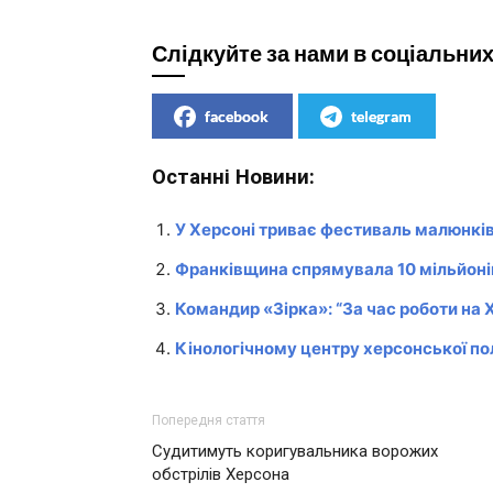
Слідкуйте за нами в соціальни
facebook
telegram
Останні Новини:
У Херсоні триває фестиваль малюнків
Франківщина спрямувала 10 мільйоні
Командир «Зірка»: “За час роботи на
Кінологічному центру херсонської по
Попередня стаття
Судитимуть коригувальника ворожих
обстрілів Херсона