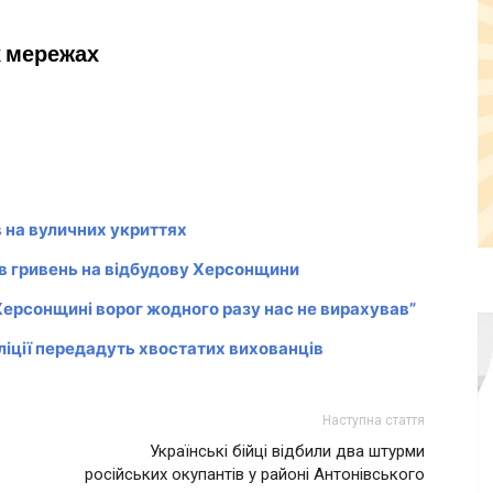
х мережах
 на вуличних укриттях
в гривень на відбудову Херсонщини
 Херсонщині ворог жодного разу нас не вирахував”
ліції передадуть хвостатих вихованців
Наступна стаття
Українські бійці відбили два штурми
російських окупантів у районі Антонівського