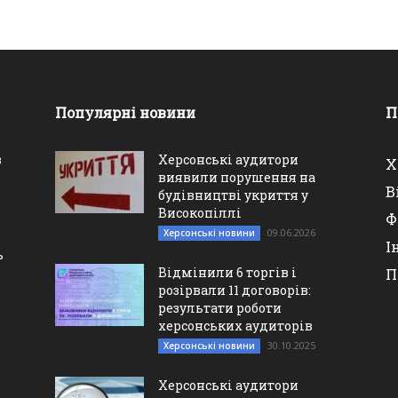
Популярні новини
П
в
Херсонські аудитори
Х
виявили порушення на
В
будівництві укриття у
Високопіллі
Ф
09.06.2026
Херсонські новини
І
ь
Відмінили 6 торгів і
П
розірвали 11 договорів:
результати роботи
херсонських аудиторів
30.10.2025
Херсонські новини
Херсонські аудитори