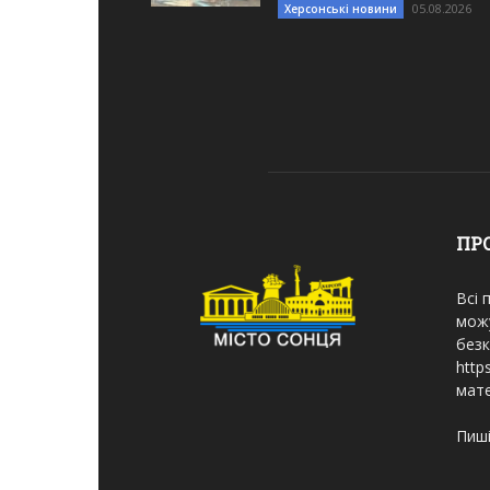
05.08.2026
Херсонські новини
ПР
Всі 
мож
безк
http
мате
Пиші