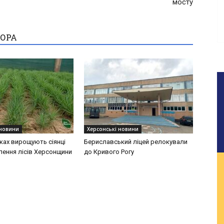
мосту
ТОРА
 новини
Херсонські новини
ках вирощують сіянці
Бериславський ліцей релокували
лення лісів Херсонщини
до Кривого Рогу