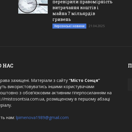
перевірили правомірність
витрачання коштів і
майна 7 мільярдів
гривень
21.04.2025
Херсонські новини
О НАС
П
права захищені. Матеріали з сайту
“Місто Сонця”
уть використовуватись іншими користувачами
оштовно з обов’язковим активним гіперпосиланням на
s://mistosontsia.com.ua, розміщеному в першому абзаці
ріалу.
ть нам:
lpimenova1989@gmail.com