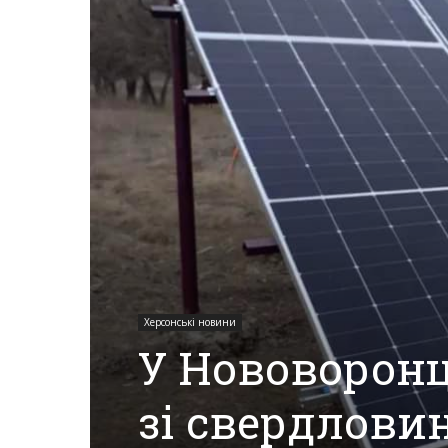
Херсона,
Херсонщини,
Події
Херсон,
Херсонські новини
У Нововоронц
Херсонські
зі свердлови