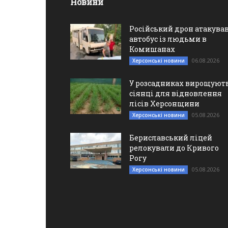
Новини
Російський дрон атакува
автобус із людьми в
Комишанах
06.08.2026
Херсонські новини
У розсадниках вирощуют
сіянці для відновлення
лісів Херсонщини
05.08.2026
Херсонські новини
Бериславський ліцей
релокували до Кривого
Рогу
05.08.2026
Херсонські новини