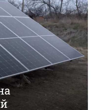
на
ій