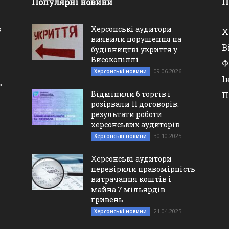
Популярні новини
П
в
Херсонські аудитори
Х
виявили порушення на
В
будівництві укриття у
Високопіллі
Ф
09.06.2026
Херсонські новини
І
ь
Відмінили 6 торгів і
П
розірвали 11 договорів:
результати роботи
херсонських аудиторів
30.10.2025
Херсонські новини
Херсонські аудитори
перевірили правомірність
витрачання коштів і
майна 7 мільярдів
гривень
21.04.2025
Херсонські новини