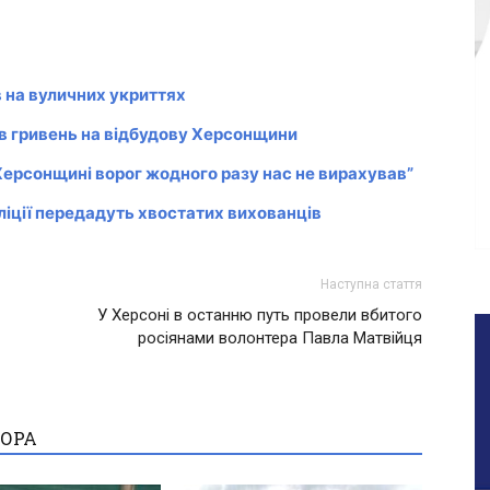
 на вуличних укриттях
в гривень на відбудову Херсонщини
 Херсонщині ворог жодного разу нас не вирахував”
ліції передадуть хвостатих вихованців
Наступна стаття
У Херсоні в останню путь провели вбитого
росіянами волонтера Павла Матвійця
ТОРА