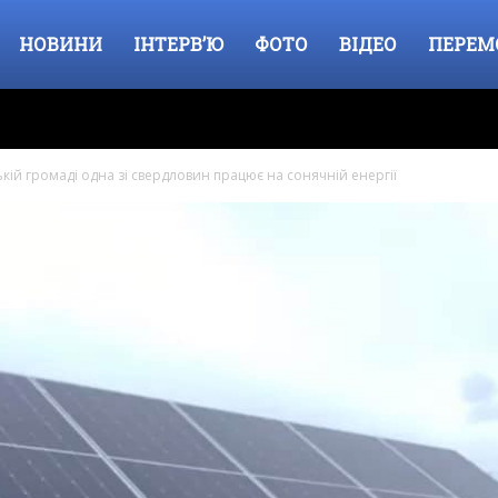
НОВИНИ
ІНТЕРВ’Ю
ФОТО
ВІДЕО
ПЕРЕМ
ій громаді одна зі свердловин працює на сонячній енергії