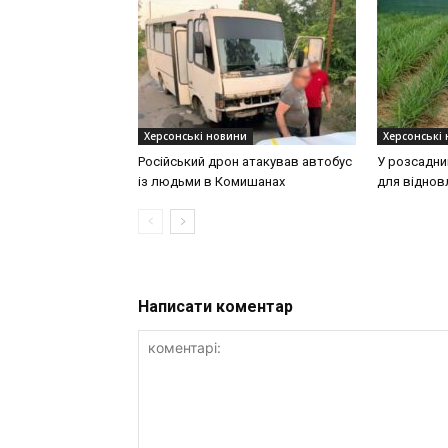
Херсонські новини
Херсонські
Російський дрон атакував автобус
У розсадни
із людьми в Комишанах
для віднов
Написати коментар