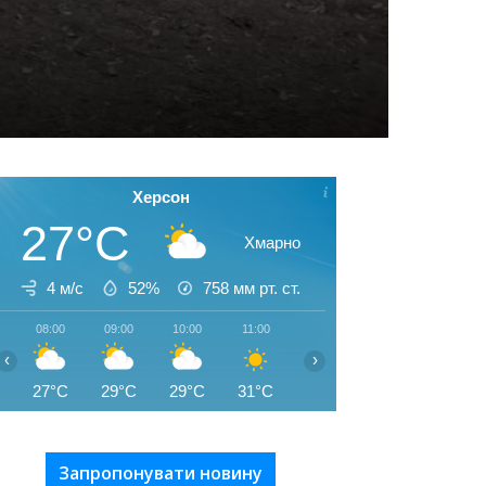
Херсон
27°C
Хмарно
4 м/с
52%
758
мм рт. ст.
08:00
09:00
10:00
11:00
12:00
13:00
14:00
‹
›
27°C
29°C
29°C
31°C
33°C
34°C
35°C
Запропонувати новину