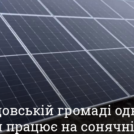
овській громаді од
н працює на сонячн