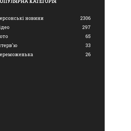
ОПУЛЯРНА КАТЕГОРІЯ
ерсонські новини
2306
ідео
297
ото
65
нтерв'ю
33
ереможенька
26