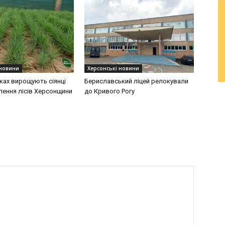
 новини
Херсонські новини
ках вирощують сіянці
Бериславський ліцей релокували
лення лісів Херсонщини
до Кривого Рогу