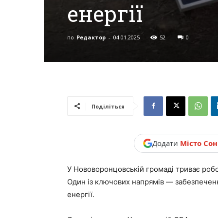
енергії
новини,
по
Редактор
-
04.01.2025
52
0
Україна.
Поділіться
Додати
Місто Со
У Нововоронцовській громаді триває роб
Один із ключових напрямів — забезпече
енергії.