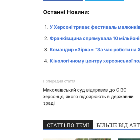
Останні Новини:
У Херсоні триває фестиваль малюнків
Франківщина спрямувала 10 мільйоні
Командир «Зірка»: “За час роботи на
Кінологічному центру херсонської по
Попередня стаття
Миколаївський суд відправив до СІЗО
херсонця, якого підозрюють в державній
зраді
СТАТТІ ПО ТЕМІ
БІЛЬШЕ ВІД АВ