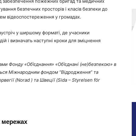
від забезпечення пожежних бригад та медичних
вання безпечних просторів і класів безпеки до
тем відеоспостереження у громадах.
зустріч у ширшому форматі, де учасники
дій і визначать наступні кроки для зміцнення
рами Фонду «Об’єднання» «Об’єднані (не)безпекою» в
ться Міжнародним фондом “Відродження” та
егії (Norad ) та Швеції (Sida – Styrelsen för
х мережах