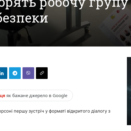
орять робочу групу
безпеки
нця
як бажане джерело в Google
ерсоні першу зустріч у форматі відкритого діалогу з