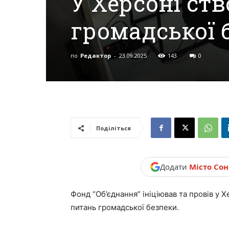
У Херсоні ств
новини,
громадської 
Україна.
по
Редактор
-
23.09.2025
143
0
Поділіться
Додати
Місто Со
Фонд “Об’єднання” ініціював та провів у Х
питань громадської безпеки.