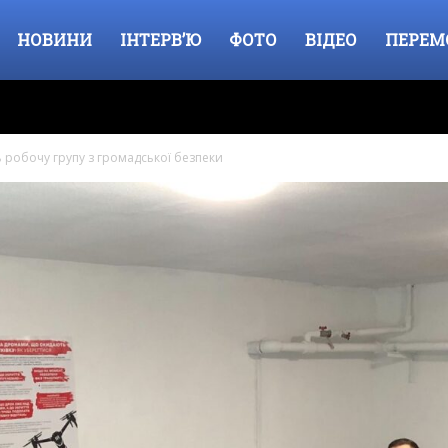
НОВИНИ
ІНТЕРВ’Ю
ФОТО
ВІДЕО
ПЕРЕМ
ь робочу групу з громадської безпеки