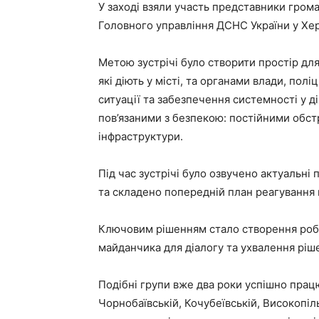
У заході взяли участь представники громад
Головного управління ДСНС України у Хер
Метою зустрічі було створити простір для 
які діють у місті, та органами влади, пол
ситуації та забезпечення системності у д
пов’язаними з безпекою: постійними обс
інфраструктури.
Під час зустрічі було озвучено актуальн
та складено попередній план реагування
Ключовим рішенням стало створення робо
майданчика для діалогу та ухвалення ріше
Подібні групи вже два роки успішно працю
Чорнобаївській, Кочубеївській, Високопіл