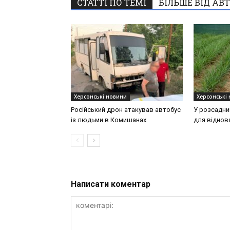
СТАТТІ ПО ТЕМІ
БІЛЬШЕ ВІД АВ
Херсонські новини
Херсонські
Російський дрон атакував автобус
У розсадни
із людьми в Комишанах
для віднов
Написати коментар