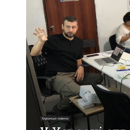
Херсона,
Херсонщини,
Події
Херсон,
Херсонські
Херсонські новини