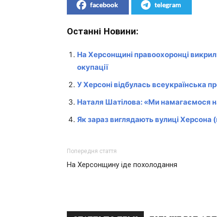
facebook
telegram
Останні Новини:
На Херсонщині правоохоронці викрили 
окупації
У Херсоні відбулась всеукраїнська п
Наталя Шатілова: «Ми намагаємося на
Як зараз виглядають вулиці Херсона (
Попередня стаття
На Херсонщину іде похолодання