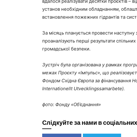
вдалося реалізувати десятки проєктів – 
установ необхідним обладнанням, облашту
встановлення пожежних гідрантів та сис
За місяць планується провести наступну 
проаналізують перші результати спільних 
громадської безпеки.
Зустріч була організована у рамках прог
межах Проєкту «Імпульс», що реалізовує
Фондом Східна Європа за фінансування Норв
Internationellt Utvecklingssamarbete).
фото: Фонду «Об’єднання»
Слідкуйте за нами в соціальни