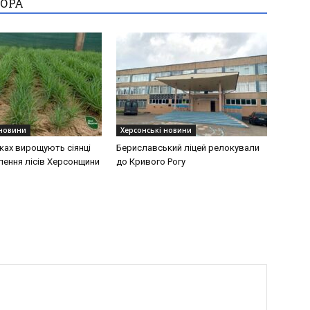
ТОРА
 новини
Херсонські новини
ках вирощують сіянці
Бериславський ліцей релокували
лення лісів Херсонщини
до Кривого Рогу