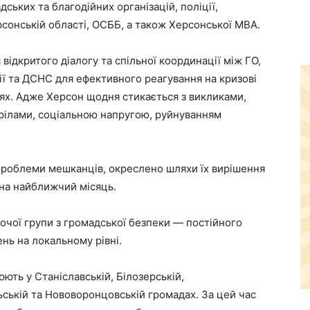
ських та благодійних організацій, поліції,
сонській області, ОСББ, а також Херсонської МВА.
відкритого діалогу та спільної координації між ГО,
іції та ДСНС для ефективного реагування на кризові
іях. Адже Херсон щодня стикається з викликами,
трілами, соціальною напругою, руйнуванням
і проблеми мешканців, окреслено шляхи їх вирішення
 на найближчий місяць.
чої групи з громадської безпеки — постійного
нь на локальному рівні.
ють у Станіславській, Білозерській,
ьській та Нововоронцовській громадах. За цей час