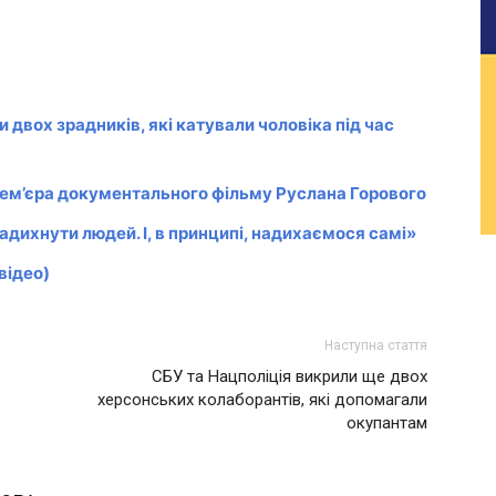
двох зрадників, які катували чоловіка під час
рем’єра документального фільму Руслана Горового
дихнути людей. І, в принципі, надихаємося самі»
відео)
Наступна стаття
СБУ та Нацполіція викрили ще двох
херсонських колаборантів, які допомагали
окупантам