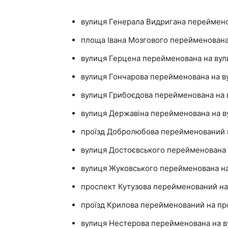
вулиця Генерала Видригана переймен
площа Івана Мозгового перейменована
вулиця Герцена перейменована на вул
вулиця Гончарова перейменована на в
вулиця Грибоєдова перейменована на 
вулиця Державіна перейменована на в
проїзд Добролюбова перейменований н
вулиця Достоєвського перейменована
вулиця Жуковського перейменована на
проспект Кутузова перейменований на
проїзд Крилова перейменований на про
вулиця Нестерова перейменована на в