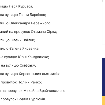
лицю Леся Курбаса;
а вулицю Ганни Барвінок;
улицю Олександра Бережного;
аний на провулок Отамана Сірка;
улицю Олени Пчілки;
лицю Євгена Яковенка;
на вулицю Юрія Кондратюка;
на вулицю Скіфську;
на вулицю Херсонських льотчиків;
 провулок Поліни Райко;
 на провулок Михайла Брайчевського;
провулок Братів Бурлюків.