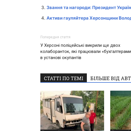
Звання та нагороди: Президент Украї
Активи гауляйтера Херсонщини Воло
Попередня стаття
У Херсоні поліцейські викрили ще двох
колаборанток, які працювали «бухгалтерами
в установі окупантів
СТАТТІ ПО ТЕМІ
БІЛЬШЕ ВІД АВ