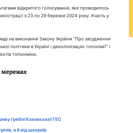
льтатами відкритого голосування, яке проводилось
міністрації з 23 по 29 березня 2024 року. Участь у
маді на виконання Закону України “Про засудження
кої політики в Україні і деколонізацію топонімії” і
єктів топоніміки.
х мережах
дриву греблі Каховської ГЕС
ілів, а й від шахраїв