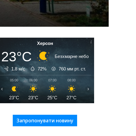
Херсон
23°C
Безхмарне небо
1.8 м/с
72%
760
мм рт. ст.
05:00
06:00
07:00
08:00
09:00
10:00
11:00
‹
›
23°C
23°C
25°C
27°C
30°C
32°C
33°C
Запропонувати новину