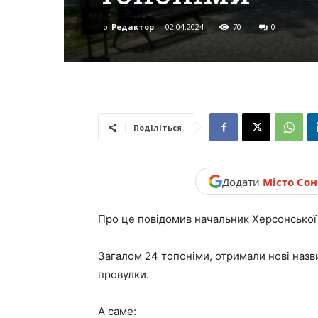
новини,
по
Редактор
-
02.04.2024
70
0
Україна.
Поділіться
Додати
Місто Со
Про це повідомив начальник Херсонсько
Загалом 24 топоніми, отримали нові назви:
провулки.
А саме: