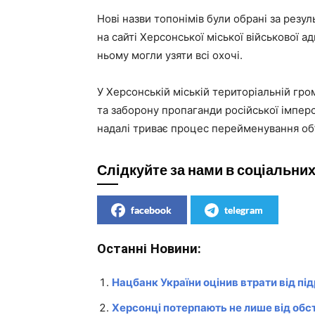
Нові назви топонімів були обрані за резу
на сайті Херсонської міської військової ад
ньому могли узяти всі охочі.
У Херсонській міській територіальній гро
та заборону пропаганди російської імперсь
надалі триває процес перейменування об’
Слідкуйте за нами в соціальни
facebook
telegram
Останні Новини:
Нацбанк України оцінив втрати від пі
Херсонці потерпають не лише від обстр