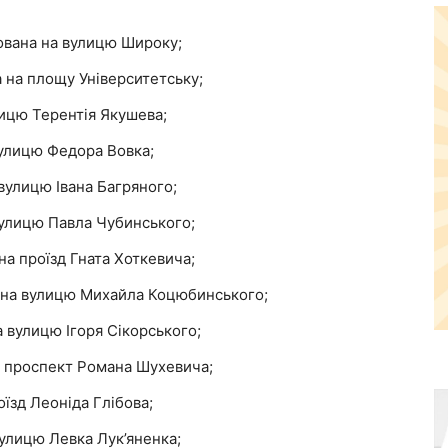
ована на вулицю Широку;
 на площу Університетську;
ицю Терентія Якушева;
улицю Федора Вовка;
вулицю Івана Багряного;
улицю Павла Чубинського;
а проїзд Гната Хоткевича;
 на вулицю Михайла Коцюбинського;
 вулицю Ігоря Сікорського;
 проспект Романа Шухевича;
їзд Леоніда Глібова;
улицю Левка Лук’яненка;