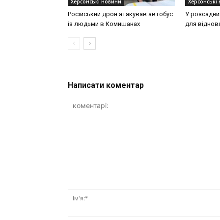
Херсонські новини
Херсонські
Російський дрон атакував автобус
У розсадни
із людьми в Комишанах
для віднов
Написати коментар