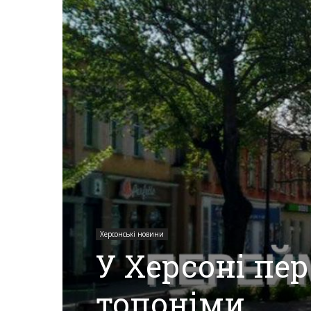
Херсона,
Херсонщини,
Події
Херсон,
Херсонські новини
У Херсоні пе
Херсонські
топоніми