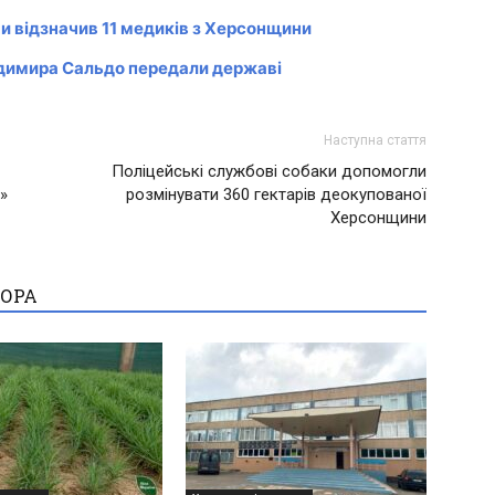
ни відзначив 11 медиків з Херсонщини
димира Сальдо передали державі
Наступна стаття
Поліцейські службові собаки допомогли
»
розмінувати 360 гектарів деокупованої
Херсонщини
ТОРА