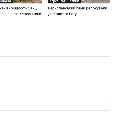
 новини
Херсонські новини
ках вирощують сіянці
Бериславський ліцей релокували
лення лісів Херсонщини
до Кривого Рогу