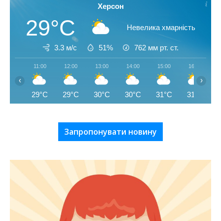
Херсон
29°C
Невелика хмарність
3.3 м/с
51%
762
мм рт. ст.
11:00
12:00
13:00
14:00
15:00
16:00
‹
›
29°C
29°C
30°C
30°C
31°C
31°C
Запропонувати новину