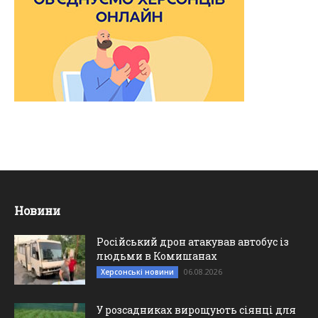
Новини
Російський дрон атакував автобус із
людьми в Комишанах
06.08.2026
Херсонські новини
У розсадниках вирощують сіянці для