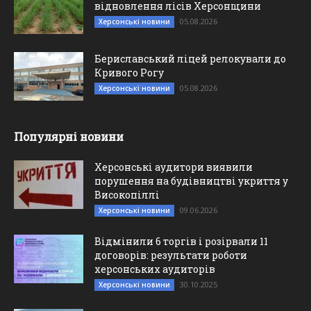
відновлення лісів Херсонщини
05.08.2026
Херсонські новини
Бериславський ліцей релокували до
Кривого Рогу
05.08.2026
Херсонські новини
Популярні новини
Херсонські аудитори виявили
порушення на будівництві укриття у
Високопіллі
09.06.2026
Херсонські новини
Відмінили 6 торгів і розірвали 11
договорів: результати роботи
херсонських аудиторів
30.10.2025
Херсонські новини