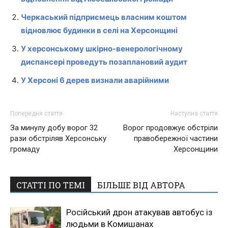
Черкаський підприємець власним коштом
відновлює будинки в селі на Херсонщині
У херсонському шкірно-венерологічному
диспансері проведуть позаплановий аудит
У Херсоні 6 дерев визнали аварійними
Попередня стаття
Наступна стаття
За минулу добу ворог 32
Ворог продовжує обстріли
рази обстріляв Херсонську
правобережної частини
громаду
Херсонщини
СТАТТІ ПО ТЕМІ
БІЛЬШЕ ВІД АВТОРА
Російський дрон атакував автобус із
людьми в Комишанах