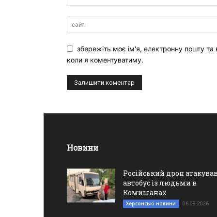
збережіть моє ім'я, електронну пошту та 
коли я коментуватиму.
Новини
Російський дрон атакува
автобус із людьми в
Комишанах
06.08.2026
Херсонські новини