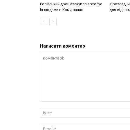
Російський дрон атакував автобус
У розсадни
із людьми в Комишанах
для віднов
Написати коментар