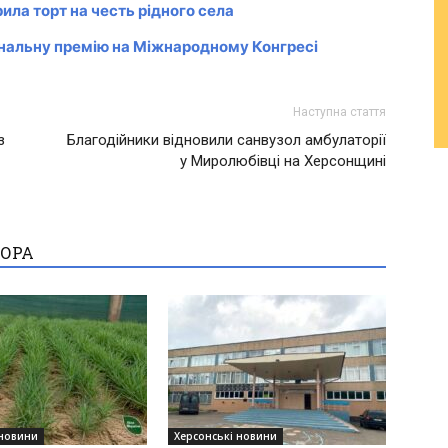
ила торт на честь рідного села
нальну премію на Міжнародному Конгресі
Наступна стаття
з
Благодійники відновили санвузол амбулаторії
у Миролюбівці на Херсонщині
ТОРА
 новини
Херсонські новини