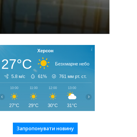
Херсон
27°C
Безхмарне небо
5.8 м/с
61%
761
мм рт. ст.
10:00
11:00
12:00
13:00
14:00
15:00
16:00
‹
›
27°C
29°C
30°C
31°C
32°C
32°C
31°C
Запропонувати новину