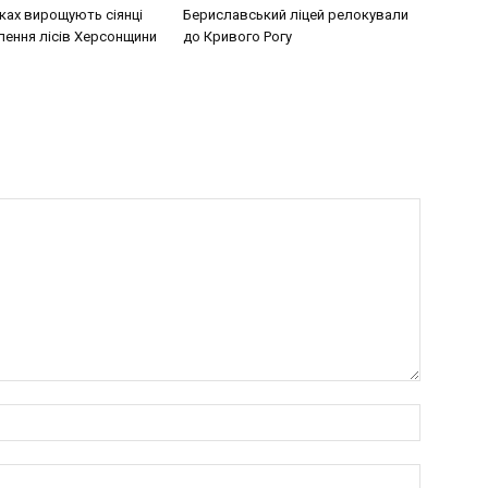
ках вирощують сіянці
Бериславський ліцей релокували
лення лісів Херсонщини
до Кривого Рогу