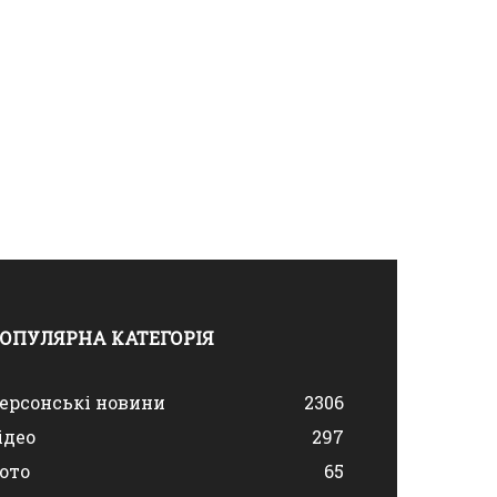
ОПУЛЯРНА КАТЕГОРІЯ
ерсонські новини
2306
ідео
297
ото
65