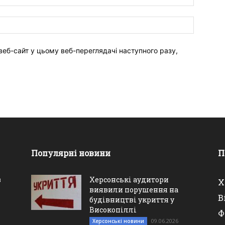
веб-сайт у цьому веб-переглядачі наступного разу,
Популярні новини
П
в
Херсонські аудитори
Х
виявили порушення на
В
будівництві укриття у
Високопіллі
Ф
09.06.2026
Херсонські новини