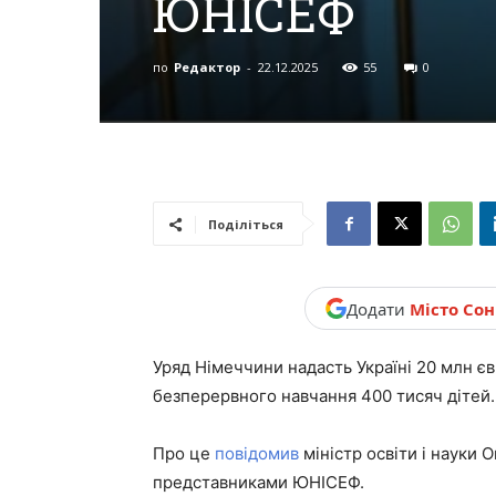
ЮНІСЕФ
новини,
по
Редактор
-
22.12.2025
55
0
Україна.
Поділіться
Додати
Місто Со
Уряд Німеччини надасть Україні 20 млн є
безперервного навчання 400 тисяч дітей.
Про це
повідомив
міністр освіти і науки О
представниками ЮНІСЕФ.