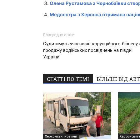
Олена Рустамова з Чорнобаївки створ
Медсестра з Херсона отримала націо
Попередня стаття
Судитимуть учасників корупційного бізнесу 
продажу водійських посвідчень на півдні
України
СТАТТІ ПО ТЕМІ
БІЛЬШЕ ВІД АВ
Херсонські новини
Херсонські