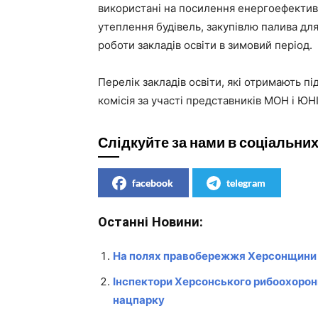
використані на посилення енергоефектив
утеплення будівель, закупівлю палива для 
роботи закладів освіти в зимовий період.
Перелік закладів освіти, які отримають пі
комісія за участі представників МОН і ЮН
Слідкуйте за нами в соціальни
facebook
telegram
Останні Новини:
На полях правобережжя Херсонщини 
Інспектори Херсонського рибоохоронн
нацпарку