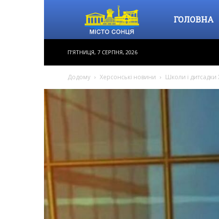
Місто
ГОЛОВНА
П’ЯТНИЦЯ, 7 СЕРПНЯ, 2026
Сонця
Додому
Херсонські новини
Школи і дитсадки
–
інформаційне
видання,
новини