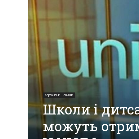
Херсона,
Херсонщини,
Події
Херсонські новини
Херсон,
Школи і дит
можуть отри
Херсонські