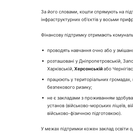
За його словами, кошти спрямують на підт
інфраструктурних обʼєктів у восьми приф
Фінансову підтримку отримають комунальні
проводять навчання очно або у змішан
розташовані у Дніпропетровській, Запор
Харківській,
Херсонській
або Чернігівс
працюють у територіальних громадах,
безпекового ризику;
не є закладами з проживанням здобувач
установ (військово-морських ліцеїв, ві
військово-фізичною підготовкою).
У межах підтримки кожен заклад освіти о