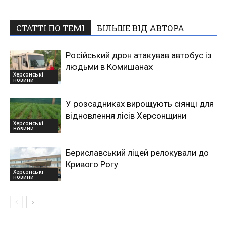
СТАТТІ ПО ТЕМІ
БІЛЬШЕ ВІД АВТОРА
Російський дрон атакував автобус із
людьми в Комишанах
Херсонські
новини
У розсадниках вирощують сіянці для
відновлення лісів Херсонщини
Херсонські
новини
Бериславський ліцей релокували до
Кривого Рогу
Херсонські
новини