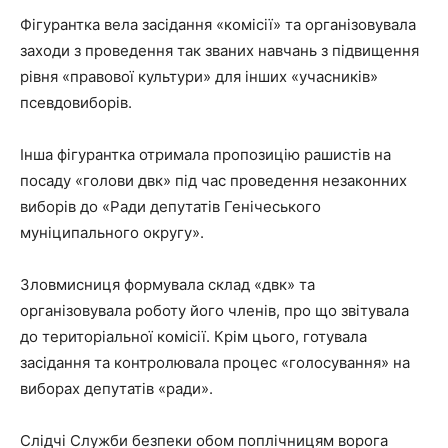
Фігурантка вела засідання «комісії» та організовувала
заходи з проведення так званих навчань з підвищення
рівня «правової культури» для інших «учасників»
псевдовиборів.
Інша фігурантка отримала пропозицію рашистів на
посаду «голови двк» під час проведення незаконних
виборів до «Ради депутатів Генічеського
муніципального округу».
Зловмисниця формувала склад «двк» та
організовувала роботу його членів, про що звітувала
до територіальної комісії. Крім цього, готувала
засідання та контролювала процес «голосування» на
виборах депутатів «ради».
Слідчі Служби безпеки обом поплічницям ворога