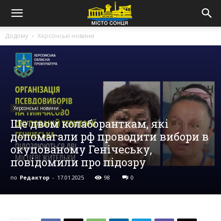
Додому
Херсонські новини
Херсонські новини
Ще двом колаборанткам, які
допомагали рф проводити вибори в
окупованому Генічеську,
повідомили про підозру
по
Редактор
-
17.01.2025
98
0