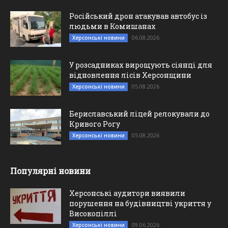
Російський дрон атакував автобус із
людьми в Комишанах
06.08.2026
Херсонські новини
У розсадниках вирощують сіянці для
відновлення лісів Херсонщини
05.08.2026
Херсонські новини
Бериславський ліцей релокували до
Кривого Рогу
05.08.2026
Херсонські новини
Популярні новини
Херсонські аудитори виявили
порушення на будівництві укриття у
Високопіллі
09.06.2026
Херсонські новини