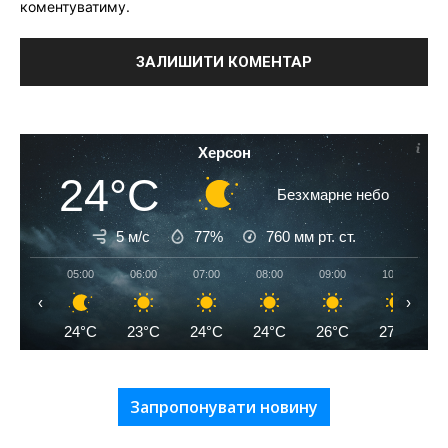
коментуватиму.
Херсон
24°C
Безхмарне небо
5 м/с
77%
760
мм рт. ст.
05:00
06:00
07:00
08:00
09:00
10:00
‹
›
24°C
23°C
24°C
24°C
26°C
27°C
Запропонувати новину