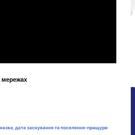
х мережах
 назва, дата заснування та поселення-пращури