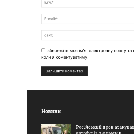
збережіть моє ім'я, електронну пошту та 
коли я коментуватиму.
Новини
Російський дрон атакува
автобус із людьми в