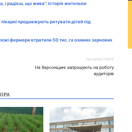
ш, і радієш, що жива”: історія жительки
 лікарні продовжують рятувати дітей під
жежі фермери втратили 50 тис. га озимих зернових
Наступна стаття
На Херсонщині запрошують на роботу
аудиторів
ТОРА