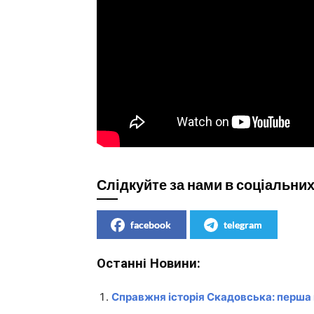
Слідкуйте за нами в соціальни
facebook
telegram
Останні Новини:
Справжня історія Скадовська: перша