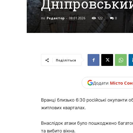
Дніпровський
новини,
по
Редактор
-
08.01.2026
122
0
Україна.
Поділіться
Додати
Місто Со
Вранці близько 6:30 російські окупанти о
житлових кварталах.
Внаслідок атаки було пошкоджено багат
та вибито вікна.