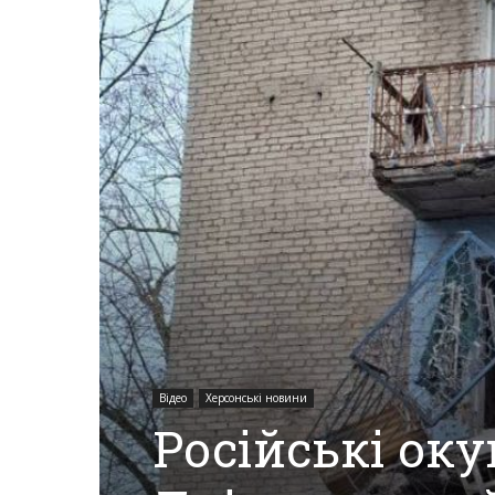
Херсона,
Херсонщини,
Події
Херсон,
Відео
Херсонські новини
Російські ок
Херсонські