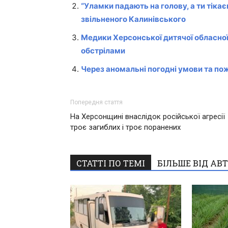
“Уламки падають на голову, а ти тікає
звільненого Калинівського
Медики Херсонської дитячої обласної
обстрілами
Через аномальні погодні умови та по
Попередня стаття
На Херсонщині внаслідок російської агресії
троє загиблих і троє поранених
СТАТТІ ПО ТЕМІ
БІЛЬШЕ ВІД АВ