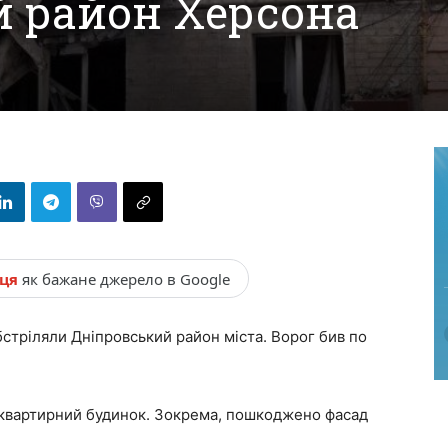
 район Херсона
нця
як бажане джерело в Google
бстріляли Дніпровський район міста. Ворог бив по
оквартирний будинок. Зокрема, пошкоджено фасад