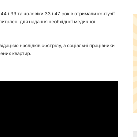
4 і 39 та чоловіки 33 і 47 років отримали контузії
шпиталені для надання необхідної медичної
ідацією наслідків обстрілу, а соціальні працівники
ених квартир.