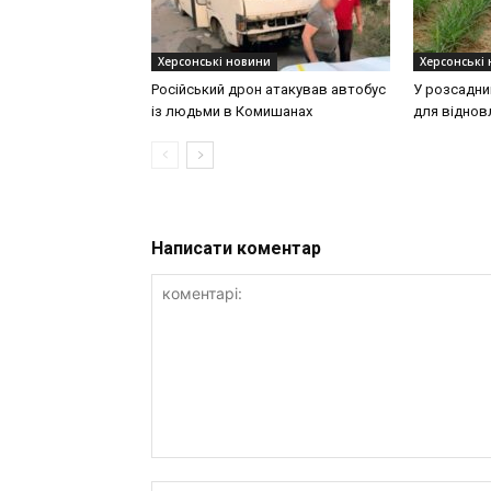
Херсонські новини
Херсонські
Російський дрон атакував автобус
У розсадни
із людьми в Комишанах
для віднов
Написати коментар