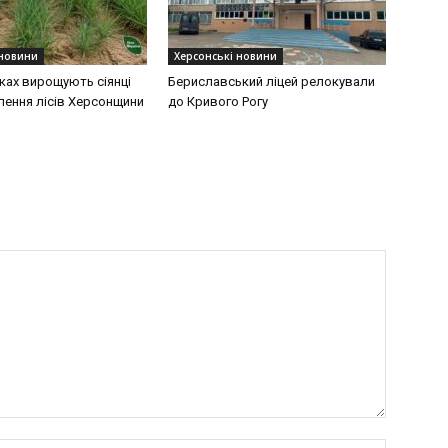
 новини
Херсонські новини
ках вирощують сіянці
Бериславський ліцей релокували
лення лісів Херсонщини
до Кривого Рогу