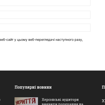
веб-сайт у цьому веб-переглядачі наступного разу,
Популярні новини
П
в
Херсонські аудитори
Х
виявили порушення на