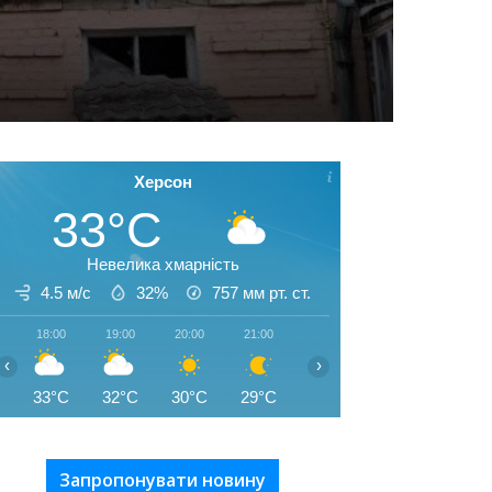
Херсон
33°C
Невелика хмарність
4.5 м/с
32%
757
мм рт. ст.
18:00
19:00
20:00
21:00
22:00
23:00
00:00
‹
›
33°C
32°C
30°C
29°C
27°C
26°C
26°C
Запропонувати новину