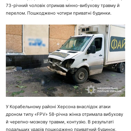
73-річний чоловік отримав мінно-вибухову травму й
перелом. Пошкоджено чотири приватні будинки.
У Корабельному районі Херсона внаслідок атаки
дроном типу «FPV» 58-річна жінка отримала вибухову
й черепно-мозкову травми, контузію. В результаті
подальших ударів пошкоджено приватний будинок,