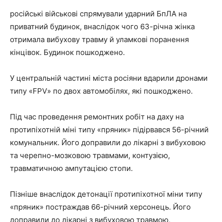
російські військові спрямували ударний БпЛА на
приватний будинок, внаслідок чого 63-річна жінка
отримала вибухову травму й уламкові поранення
кінцівок. Будинок пошкоджено.
У центральній частині міста росіяни вдарили дронами
типу «FPV» по двох автомобілях, які пошкоджено.
Під час проведення ремонтних робіт на даху на
протипіхотній міні типу «пряник» підірвався 56-річний
комунальник. Його доправили до лікарні з вибуховою
та черепно-мозковою травмами, контузією,
травматичною ампутацією стопи.
Пізніше внаслідок детонації протипіхотної міни типу
«пряник» постраждав 66-річний херсонець. Його
доправили до лікарні з вибуховою травмою,