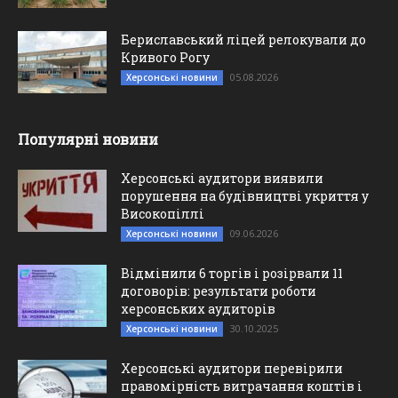
Бериславський ліцей релокували до
Кривого Рогу
05.08.2026
Херсонські новини
Популярні новини
Херсонські аудитори виявили
порушення на будівництві укриття у
Високопіллі
09.06.2026
Херсонські новини
Відмінили 6 торгів і розірвали 11
договорів: результати роботи
херсонських аудиторів
30.10.2025
Херсонські новини
Херсонські аудитори перевірили
правомірність витрачання коштів і