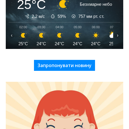
25°C
Безхмарне небо
2.2 м/с
59%
757
мм рт. ст.
02:00
03:00
04:00
05:00
06:00
07:00
‹
›
25°C
24°C
24°C
24°C
24°C
25°C
Запропонувати новину