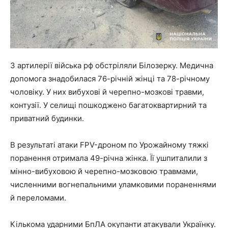
З артилерії війська рф обстріляли Білозерку. Медична
допомога знадобилася 76-річній жінці та 78-річному
чоловіку. У них вибухові й черепно-мозкові травми,
контузії. У селищі пошкоджено багатоквартирний та
приватний будинки.
В результаті атаки FPV-дроном по Урожайному тяжкі
поранення отримала 49-річна жінка. Її ушпиталили з
мінно-вибуховою й черепно-мозковою травмами,
численними вогнепальними уламковими пораненнями
й переломами.
Кількома ударними БпЛА окупанти атакували Українку.