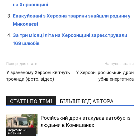
на Херсонщині
Евакуйовані з Херсона тварини знайшли родини у
Миколаєві
За три місяці літа на Херсонщині зареєстрували
169 шлюбів
Попередня стаття
Наступна стаття
У зраненому Херсоні квітнуть
У Херсоні російський дрон
троянди (фото, відео)
убив енергетика
СТАТТІ ПО ТЕМІ
БІЛЬШЕ ВІД АВТОРА
Російський дрон атакував автобус із
людьми в Комишанах
Херсонські
новини