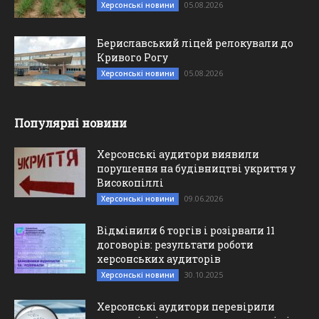
05.08.2026
Херсонські новини
Бериславський ліцей релокували до
Кривого Рогу
05.08.2026
Херсонські новини
Популярні новини
Херсонські аудитори виявили
порушення на будівництві укриття у
Високопіллі
09.06.2026
Херсонські новини
Відмінили 6 торгів і розірвали 11
договорів: результати роботи
херсонських аудиторів
30.10.2025
Херсонські новини
Херсонські аудитори перевірили