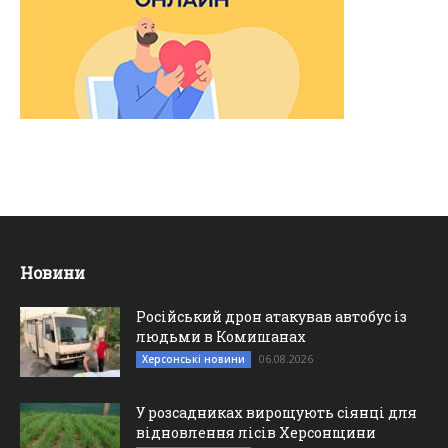
Новини
Російський дрон атакував автобус із
людьми в Комишанах
06.08.2026
Херсонські новини
У розсадниках вирощують сіянці для
відновлення лісів Херсонщини