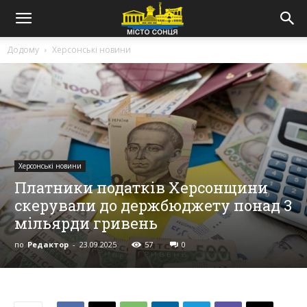
Додому
Херсонські новини
Херсонські новини
Платники податків Херсонщини
скерували до держбюджету понад 3
мільярди гривень
по
Редактор
-
23.09.2025
57
0