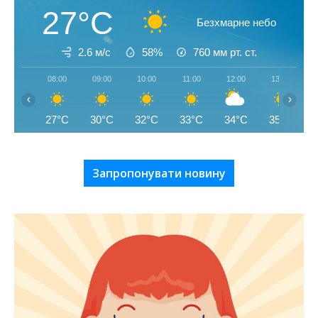
27°C
Безхмарне небо
2.6 м/с
58%
760
мм рт. ст.
08:00
09:00
10:00
11:00
12:00
13:00
‹
›
27°C
30°C
32°C
33°C
34°C
35°C
Запропонувати новину