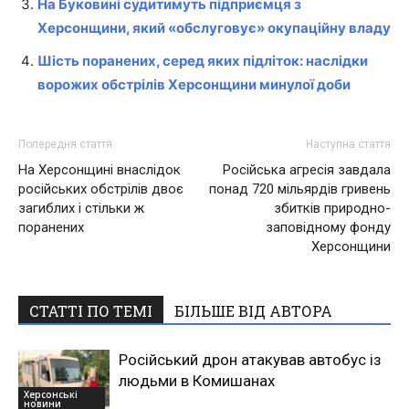
На Буковині судитимуть підприємця з
Херсонщини, який «обслуговує» окупаційну владу
Шість поранених, серед яких підліток: наслідки
ворожих обстрілів Херсонщини минулої доби
Попередня стаття
Наступна стаття
На Херсонщині внаслідок
Російська агресія завдала
російських обстрілів двоє
понад 720 мільярдів гривень
загиблих і стільки ж
збитків природно-
поранених
заповідному фонду
Херсонщини
СТАТТІ ПО ТЕМІ
БІЛЬШЕ ВІД АВТОРА
Російський дрон атакував автобус із
людьми в Комишанах
Херсонські
новини