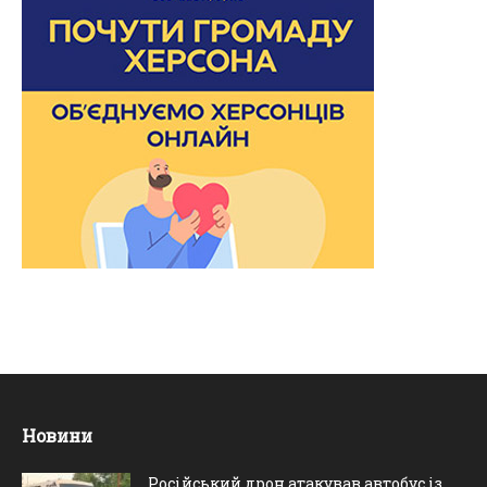
Новини
Російський дрон атакував автобус із