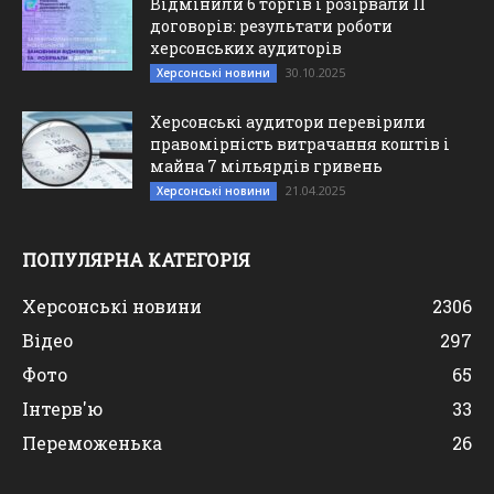
Відмінили 6 торгів і розірвали 11
договорів: результати роботи
херсонських аудиторів
30.10.2025
Херсонські новини
Херсонські аудитори перевірили
правомірність витрачання коштів і
майна 7 мільярдів гривень
21.04.2025
Херсонські новини
ПОПУЛЯРНА КАТЕГОРІЯ
Херсонські новини
2306
Відео
297
Фото
65
Інтерв'ю
33
Переможенька
26