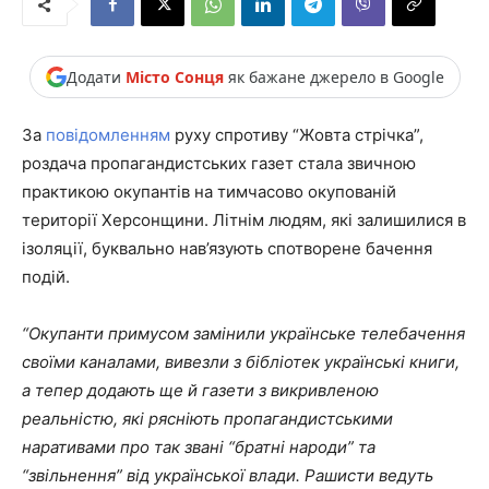
Додати
Місто Сонця
як бажане джерело в Google
За
повідомленням
руху спротиву “Жовта стрічка”,
роздача пропагандистських газет стала звичною
практикою окупантів на тимчасово окупованій
території Херсонщини. Літнім людям, які залишилися в
ізоляції, буквально нав’язують спотворене бачення
подій.
“Окупанти примусом замінили українське телебачення
своїми каналами, вивезли з бібліотек українські книги,
а тепер додають ще й газети з викривленою
реальністю, які рясніють пропагандистськими
наративами про так звані “братні народи” та
“звільнення” від української влади. Рашисти ведуть