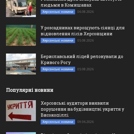
людьми в Комишанах
06.08.2026
Херсонські новини
У розсадниках вирощують сіянці для
відновлення лісів Херсонщини
05.08.2026
Херсонські новини
Бериславський ліцей релокували до
Кривого Рогу
05.08.2026
Херсонські новини
Популярні новини
Херсонські аудитори виявили
порушення на будівництві укриття у
Високопіллі
09.06.2026
Херсонські новини