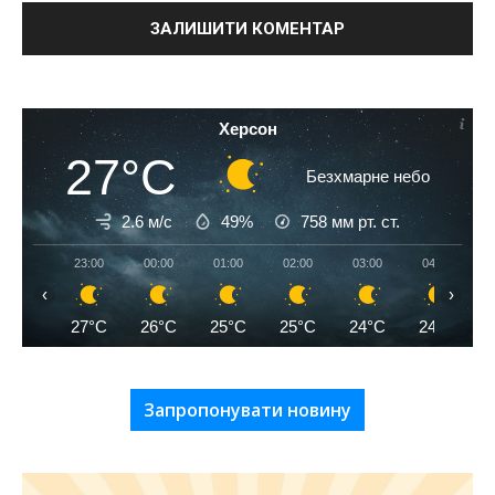
Херсон
27°C
Безхмарне небо
2.6 м/с
49%
758
мм рт. ст.
23:00
00:00
01:00
02:00
03:00
04:00
‹
›
27°C
26°C
25°C
25°C
24°C
24°C
Запропонувати новину