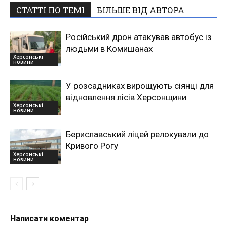
СТАТТІ ПО ТЕМІ
БІЛЬШЕ ВІД АВТОРА
Російський дрон атакував автобус із
людьми в Комишанах
Херсонські
новини
У розсадниках вирощують сіянці для
відновлення лісів Херсонщини
Херсонські
новини
Бериславський ліцей релокували до
Кривого Рогу
Херсонські
новини
Написати коментар