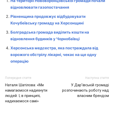
На території Нововоронцовської громади почали
відновлювати газопостачання
Рівненщина продовжує відбудовувати
Кочубеївську громаду на Херсонщині
Болградська громада виділить кошти на
відновлення будинків у Чорнобаївці
Херсонська медсестра, яка постраждала від
ворожого обстрілу лікарні, чекає на ще одну
операцію
Попередня стаття
Наступна стаття
Наталя Шатілова: «Ми
У Дар’ївській громаді
намагаємося надихнути
розпочинають роботу над
людей. І, в принципі,
власним брендом
надихаємося самі»