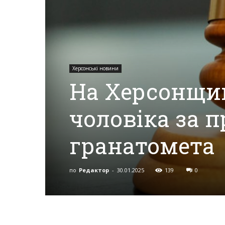
Херсона,
Херсонські новини
Херсонщини,
На Херсонщи
чоловіка за 
Події
гранатомета
Херсон,
по
Редактор
-
30.01.2025
139
0
Херсонські