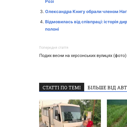
Розі
Олександра Книгу обрали членом Наг
Відмовилась від співпраці: історія д
полоні
Попередня стаття
Подих весни на херсонських вулицях (фото)
СТАТТІ ПО ТЕМІ
БІЛЬШЕ ВІД АВ