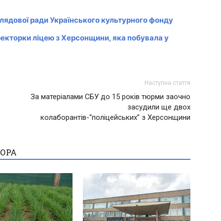
лядової ради Українського культурного фонду
иректорки ліцею з Херсонщини, яка побувала у
Наступна стаття
За матеріалами СБУ до 15 років тюрми заочно
засудили ще двох
колаборантів-“поліцейських” з Херсонщини
ТОРА