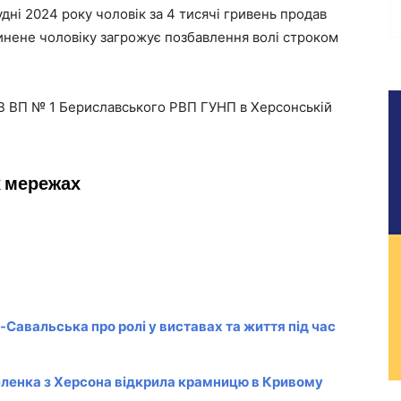
дні 2024 року чоловік за 4 тисячі гривень продав
чинене чоловіку загрожує позбавлення волі строком
В ВП № 1 Бериславського РВП ГУНП в Херсонській
х мережах
Савальська про ролі у виставах та життя під час
еленка з Херсона відкрила крамницю в Кривому