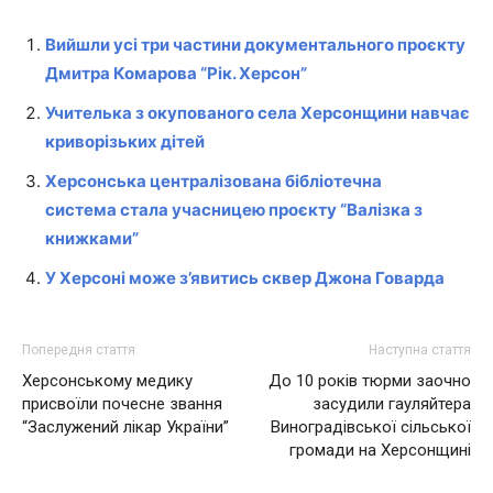
Вийшли усі три частини документального проєкту
Дмитра Комарова “Рік. Херсон”
Учителька з окупованого села Херсонщини навчає
криворізьких дітей
Херсонська централізована бібліотечна
система стала учасницею проєкту “Валізка з
книжками”
У Херсоні може з’явитись сквер Джона Говарда
Попередня стаття
Наступна стаття
Херсонському медику
До 10 років тюрми заочно
присвоїли почесне звання
засудили гауляйтера
“Заслужений лікар України”
Виноградівської сільської
громади на Херсонщині