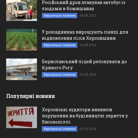
Російський дрон атакував автобус із
людьми в Комишанах
06.08.2026
Херсонські новини
У розсадниках вирощують сіянці для
відновлення лісів Херсонщини
05.08.2026
Херсонські новини
Бериславський ліцей релокували до
Кривого Рогу
05.08.2026
Херсонські новини
Популярні новини
Херсонські аудитори виявили
порушення на будівництві укриття у
Високопіллі
09.06.2026
Херсонські новини