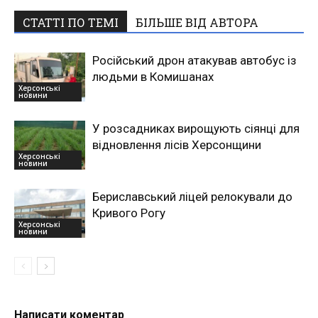
СТАТТІ ПО ТЕМІ
БІЛЬШЕ ВІД АВТОРА
Російський дрон атакував автобус із
людьми в Комишанах
Херсонські
новини
У розсадниках вирощують сіянці для
відновлення лісів Херсонщини
Херсонські
новини
Бериславський ліцей релокували до
Кривого Рогу
Херсонські
новини
Написати коментар