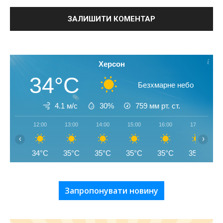
Херсон
34°C
Безхмарне небо
4.1 м/с
30%
759
мм рт. ст.
12:00
13:00
14:00
15:00
16:00
17:00
‹
›
34°C
35°C
35°C
35°C
35°C
35°C
Запропонувати новину