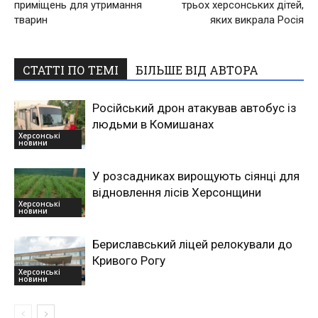
приміщень для утримання
трьох херсонських дітей,
тварин
яких викрала Росія
СТАТТІ ПО ТЕМІ
БІЛЬШЕ ВІД АВТОРА
Російський дрон атакував автобус із
людьми в Комишанах
Херсонські
новини
У розсадниках вирощують сіянці для
відновлення лісів Херсонщини
Херсонські
новини
Бериславський ліцей релокували до
Кривого Рогу
Херсонські
новини