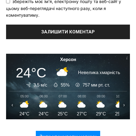
збережіть моє ім'я, електронну пошту та веб-сайт у
цьому веб-переглядачі наступного разу, коли я
коментуватиму.
Херсон
24°C
Невелика хмарність
3.5 м/с
55%
757
мм рт. ст.
05:00
06:00
07:00
08:00
09:00
10:00
‹
›
24°C
24°C
25°C
27°C
29°C
29°C