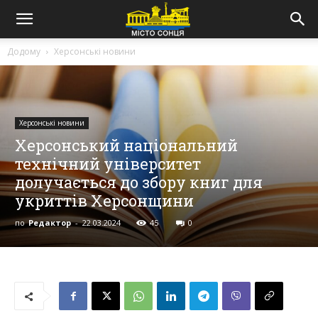
Додому
Херсонські новини
Херсонські новини
Херсонський національний
технічний університет
долучається до збору книг для
укриттів Херсонщини
по
Редактор
-
22.03.2024
45
0