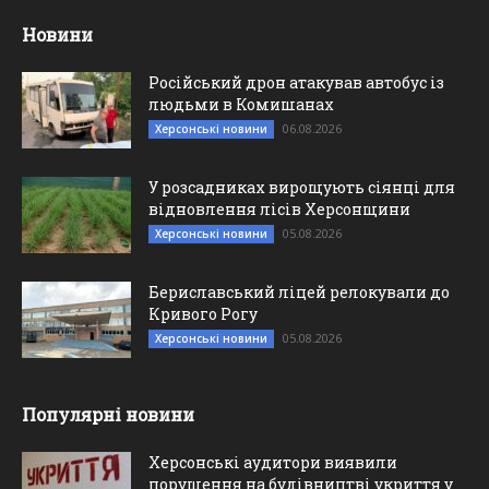
Новини
Російський дрон атакував автобус із
людьми в Комишанах
06.08.2026
Херсонські новини
У розсадниках вирощують сіянці для
відновлення лісів Херсонщини
05.08.2026
Херсонські новини
Бериславський ліцей релокували до
Кривого Рогу
05.08.2026
Херсонські новини
Популярні новини
Херсонські аудитори виявили
порушення на будівництві укриття у