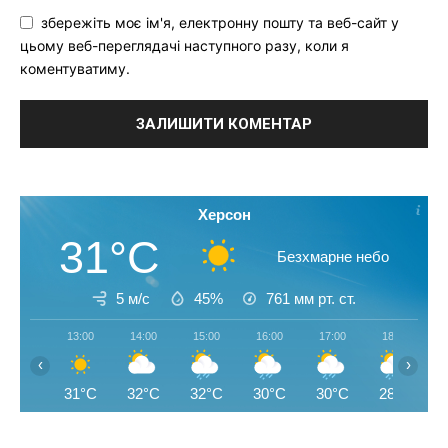
збережіть моє ім'я, електронну пошту та веб-сайт у
цьому веб-переглядачі наступного разу, коли я
коментуватиму.
Херсон
31°C
Безхмарне небо
5 м/с
45%
761
мм рт. ст.
13:00
14:00
15:00
16:00
17:00
18:00
‹
›
31°C
32°C
32°C
30°C
30°C
28°C