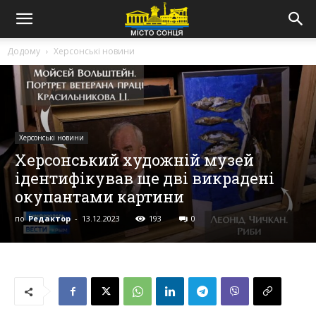
Додому
Херсонські новини
Херсонські новини
Херсонський художній музей
ідентифікував ще дві викрадені
окупантами картини
по
Редактор
-
13.12.2023
193
0