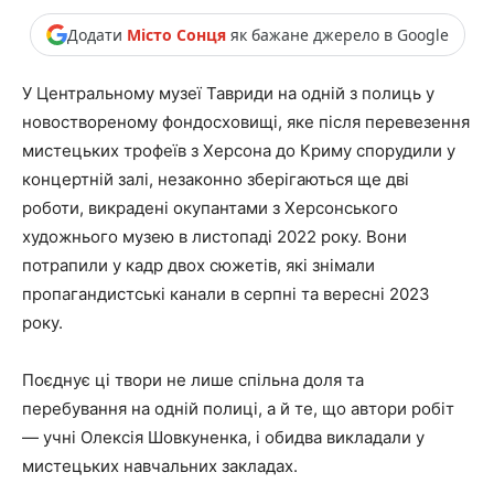
Додати
Місто Сонця
як бажане джерело в Google
У Центральному музеї Тавриди на одній з полиць у
новоствореному фондосховищі, яке після перевезення
мистецьких трофеїв з Херсона до Криму спорудили у
концертній залі, незаконно зберігаються ще дві
роботи, викрадені окупантами з Херсонського
художнього музею в листопаді 2022 року. Вони
потрапили у кадр двох сюжетів, які знімали
пропагандистські канали в серпні та вересні 2023
року.
Поєднує ці твори не лише спільна доля та
перебування на одній полиці, а й те, що автори робіт
— учні Олексія Шовкуненка, і обидва викладали у
мистецьких навчальних закладах.