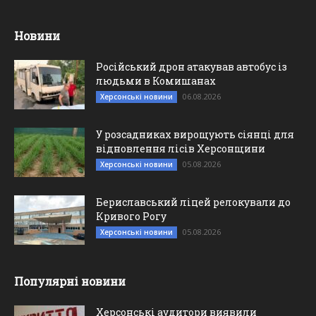
Новини
Російський дрон атакував автобус із
людьми в Комишанах
06.08.2026
Херсонські новини
У розсадниках вирощують сіянці для
відновлення лісів Херсонщини
05.08.2026
Херсонські новини
Бериславський ліцей релокували до
Кривого Рогу
05.08.2026
Херсонські новини
Популярні новини
Херсонські аудитори виявили