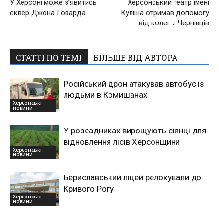
У Херсоні може з’явитись
Херсонський театр імені
сквер Джона Говарда
Куліша отримав допомогу
від колег з Чернівців
СТАТТІ ПО ТЕМІ
БІЛЬШЕ ВІД АВТОРА
Російський дрон атакував автобус із
людьми в Комишанах
Херсонські
новини
У розсадниках вирощують сіянці для
відновлення лісів Херсонщини
Херсонські
новини
Бериславський ліцей релокували до
Кривого Рогу
Херсонські
новини