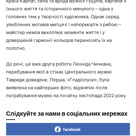
краса Карпат, сила та врода мужніх гуцулів, картини з
їхнього життя та історичного минулого – одна з
головних тем у творчості художника. Однак серед
улюблених мотивів митця є і натюрморти з рибою –
майстер немов вихоплює моменти життя і у
довершеній гармонії кольорів переносить їх на
полотно.
До речі, це вже друга робота Леоніда Чичкана,
перебування якої в стінах Центрального музею
Тавриди доведене. Перша, «Гладіолуси», була
виявлена на найперших фото, відзнятих після
пограбування музею на початку листопада 2022 року.
Слідкуйте за нами в соціальних мережах
facebook