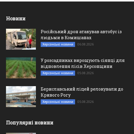
Новини
Російський дрон атакував автобус із
людьми в Комишанах
06.08.2026
Херсонські новини
У розсадниках вирощують сіянці для
відновлення лісів Херсонщини
05.08.2026
Херсонські новини
Бериславський ліцей релокували до
Кривого Рогу
05.08.2026
Херсонські новини
Популярні новини