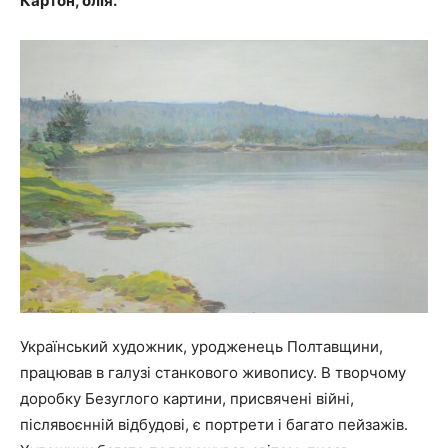
Картон, олія.
Український художник, уродженець Полтавщини,
працював в галузі станкового живопису. В творчому
доробку Безуглого картини, присвячені війні,
післявоєнній відбудові, є портрети і багато пейзажів.