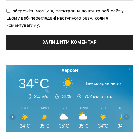
збережіть моє ім'я, електронну пошту та веб-сайт у
цьому веб-переглядачі наступного разу, коли я
коментуватиму.
Херсон
34°C
Безхмарне небо
2.9 м/с
31%
762
мм рт. ст.
13:00
14:00
15:00
16:00
17:00
18:00
‹
›
34°C
35°C
35°C
35°C
34°C
34°C