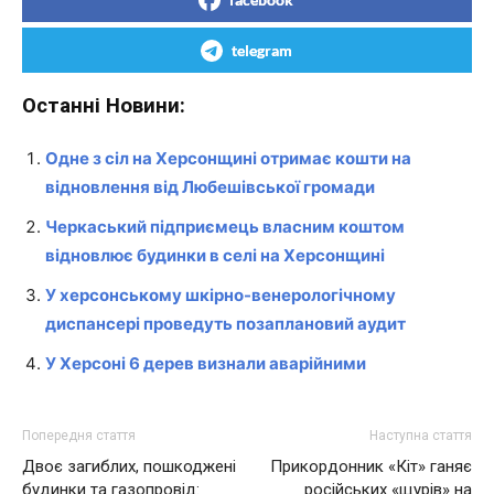
telegram
Останні Новини:
Одне з сіл на Херсонщині отримає кошти на
відновлення від Любешівської громади
Черкаський підприємець власним коштом
відновлює будинки в селі на Херсонщині
У херсонському шкірно-венерологічному
диспансері проведуть позаплановий аудит
У Херсоні 6 дерев визнали аварійними
Попередня стаття
Наступна стаття
Двоє загиблих, пошкоджені
Прикордонник «Кіт» ганяє
будинки та газопровід:
російських «щурів» на