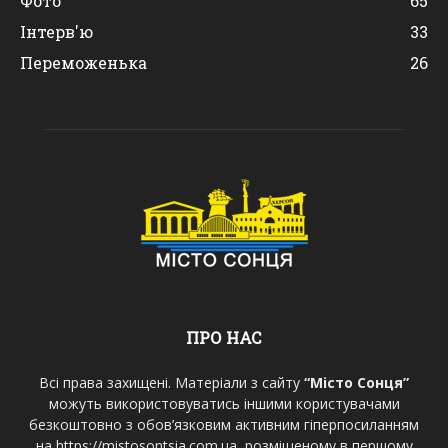
Фото
65
Інтерв'ю
33
Переможенька
26
ПРО НАС
Всі права захищені. Матеріали з сайту
“Місто Сонця”
можуть використовуватись іншими користувачами
безкоштовно з обов’язковим активним гіперпосиланням
на https://mistosontsia.com.ua, розміщеному в першому