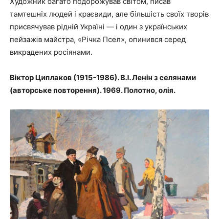
Художник багато подорожував світом, писав
тамтешніх людей і краєвиди, але більшість своїх творів
присвячував рідній Україні — і один з українських
пейзажів майстра, «Річка Псел», опинився серед
викрадених росіянами.
Віктор Циплаков (1915-1986). В.І. Ленін з селянами
(авторське повторення). 1969. Полотно, олія.