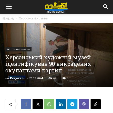
Додому
Херсонські новини
Херсонські новини
Херсонський художній музей
ідентифікував 90 викрадених
окупантами картин
по
Редактор
-
26.02.2024
62
0