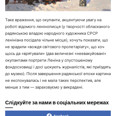
Таке враження, що окупанти, акцентуючи увагу на
роботі відомого ленінописця (у творчості обласканого
радянською владою народного художника СРСР
ленініана посідала чільне місце), хочуть показати, що
не зрадили «вождя світового пролетаріату», що хоч
щось да «врятували» (два величезні «неевакуйовані»
окупантами портрети Леніна у спустошеному
фондосховищі і досі шокують журналістів, які приїздять
до музею). Після завершення радянської епохи картина
не експонувалась і не мала таких перспектив, але
менше з тим — зараховуємо у викрадені.
Слідкуйте за нами в соціальних мережах
facebook