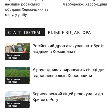
наслідки російських
лівобережжі Херсонщини
обстрілів Херсонщини за
минулу добу
СТАТТІ ПО ТЕМІ
БІЛЬШЕ ВІД АВТОРА
Російський дрон атакував автобус із
людьми в Комишанах
Херсонські
новини
У розсадниках вирощують сіянці для
відновлення лісів Херсонщини
Херсонські
новини
Бериславський ліцей релокували до
Кривого Рогу
Херсонські
новини