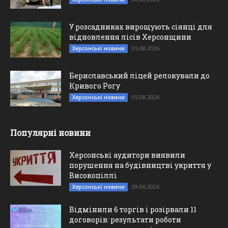
У розсадниках вирощують сіянці для
відновлення лісів Херсонщини
05.08.2026
Херсонські новини
Бериславський ліцей релокували до
Кривого Рогу
05.08.2026
Херсонські новини
Популярні новини
Херсонські аудитори виявили
порушення на будівництві укриття у
Високопіллі
09.06.2026
Херсонські новини
Відмінили 6 торгів і розірвали 11
договорів: результати роботи