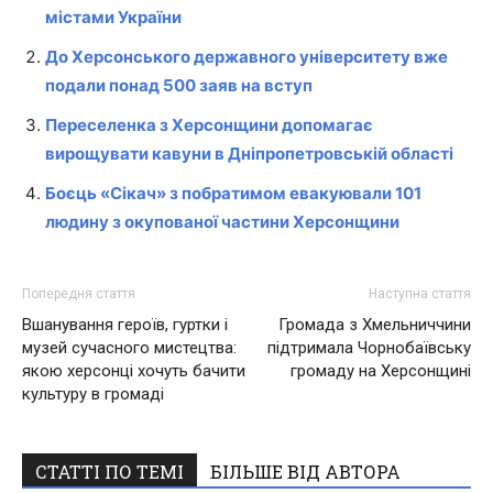
містами України
До Херсонського державного університету вже
подали понад 500 заяв на вступ
Переселенка з Херсонщини допомагає
вирощувати кавуни в Дніпропетровській області
Боєць «Сікач» з побратимом евакуювали 101
людину з окупованої частини Херсонщини
Попередня стаття
Наступна стаття
Вшанування героїв, гуртки і
Громада з Хмельниччини
музей сучасного мистецтва:
підтримала Чорнобаївську
якою херсонці хочуть бачити
громаду на Херсонщині
культуру в громаді
СТАТТІ ПО ТЕМІ
БІЛЬШЕ ВІД АВТОРА