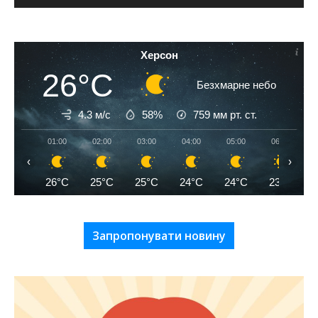
Херсон
26°C
Безхмарне небо
4.3 м/с
58%
759
мм рт. ст.
01:00
02:00
03:00
04:00
05:00
06:00
‹
›
26°C
25°C
25°C
24°C
24°C
23°C
Запропонувати новину