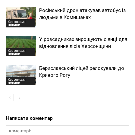
Російський дрон атакував автобус із
людьми в Комишанах
Херсонські
новини
У розсадниках вирощують сіянці для
відновлення лісів Херсонщини
Херсонські
новини
Бериславський ліцей релокували до
Кривого Рогу
Херсонські
новини
Написати коментар