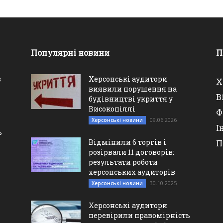
Популярні новини
П
в
Херсонські аудитори
Х
виявили порушення на
В
будівництві укриття у
Високопіллі
Ф
09.06.2026
Херсонські новини
І
ь
Відмінили 6 торгів і
П
розірвали 11 договорів:
результати роботи
херсонських аудиторів
30.10.2025
Херсонські новини
Херсонські аудитори
перевірили правомірність