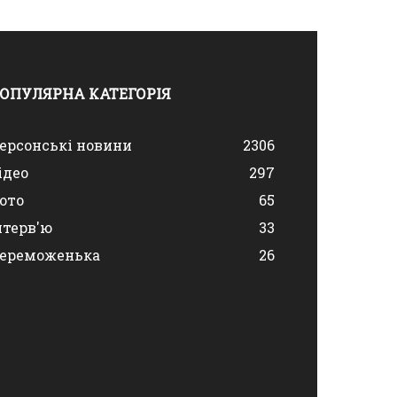
ОПУЛЯРНА КАТЕГОРІЯ
ерсонські новини
2306
ідео
297
ото
65
нтерв'ю
33
ереможенька
26