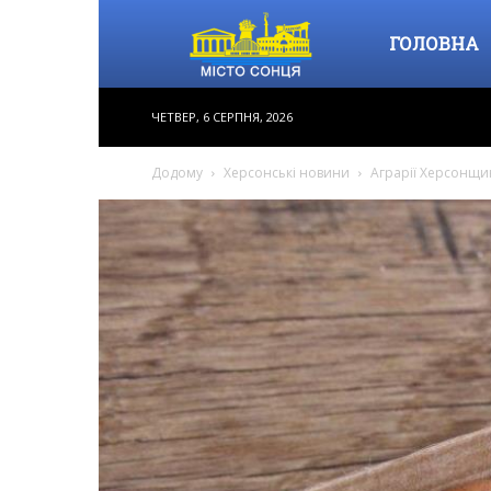
Місто
ГОЛОВНА
ЧЕТВЕР, 6 СЕРПНЯ, 2026
Сонця
Додому
Херсонські новини
Аграрії Херсонщи
–
інформаційне
видання,
новини