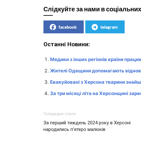
Слідкуйте за нами в соціальни
facebook
telegram
Останні Новини:
Медики з інших регіонів країни працю
Жителі Одещини допомагають віднов
Евакуйовані з Херсона тварини знайш
За три місяці літа на Херсонщині зар
Попередня стаття
За перший тиждень 2024 року в Херсоні
народились п’ятеро малюків