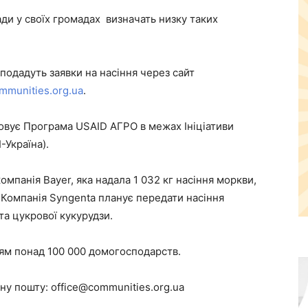
ади у своїх громадах визначать низку таких
 подадуть заявки на насіння через сайт
ommunities.org.ua
.
зовує Програма USAID АГРО в межах Ініціативи
-Україна).
омпанія Bayer, яка надала 1 032 кг насіння моркви,
и. Компанія Syngenta планує передати насіння
 та цукрової кукурудзи.
ням понад 100 000 домогосподарств.
у пошту: office@communities.org.ua