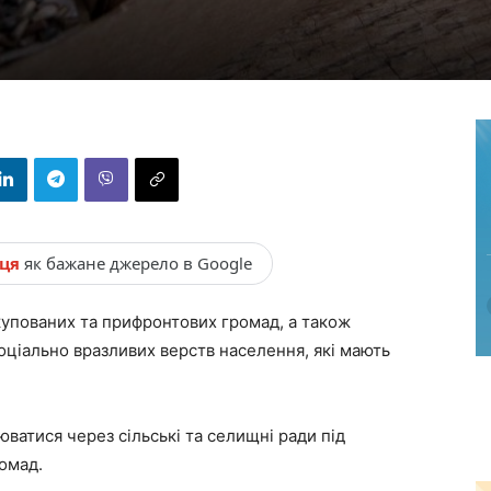
нця
як бажане джерело в Google
упованих та прифронтових громад, а також
ціально вразливих верств населення, які мають
юватися через сільські та селищні ради під
ромад.