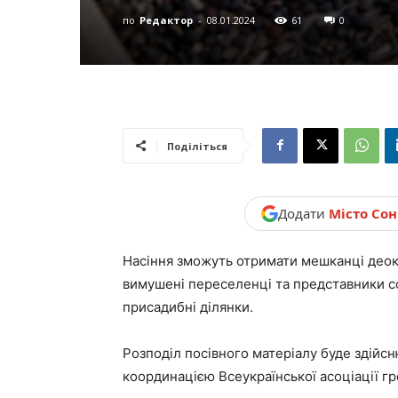
новини,
по
Редактор
-
08.01.2024
61
0
Україна.
Поділіться
Додати
Місто Со
Насіння зможуть отримати мешканці деок
вимушені переселенці та представники со
присадибні ділянки.
Розподіл посівного матеріалу буде здійсн
координацією Всеукраїнської асоціації г