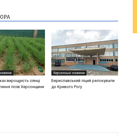
ТОРА
 новини
Херсонські новини
ках вирощують сіянці
Бериславський ліцей релокували
лення лісів Херсонщини
до Кривого Рогу