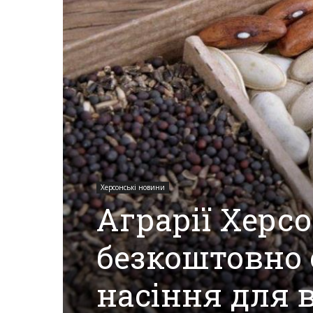
Херсона,
Херсонщини,
Події
Херсонські новини
Аграрії Хер
Херсон,
безкоштовно 
Херсонські
насіння для 