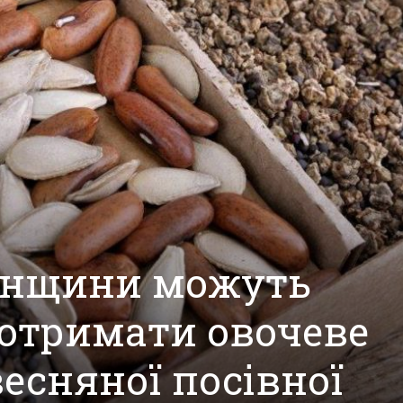
сонщини можуть
отримати овочеве
весняної посівної