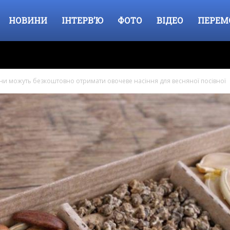
НОВИНИ
ІНТЕРВ’Ю
ФОТО
ВІДЕО
ПЕРЕМ
ни можуть безкоштовно отримати овочеве насіння для весняної посівної