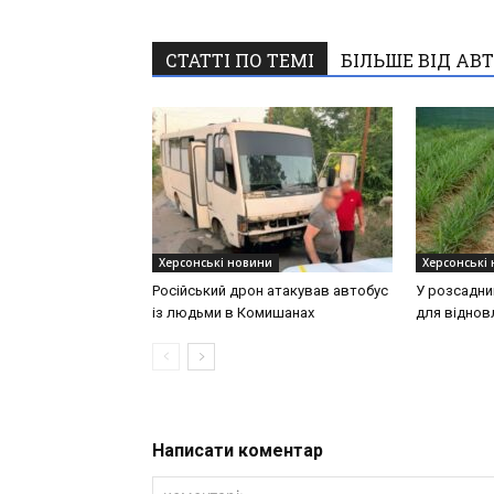
СТАТТІ ПО ТЕМІ
БІЛЬШЕ ВІД АВ
Херсонські новини
Херсонські
Російський дрон атакував автобус
У розсадни
із людьми в Комишанах
для віднов
Написати коментар