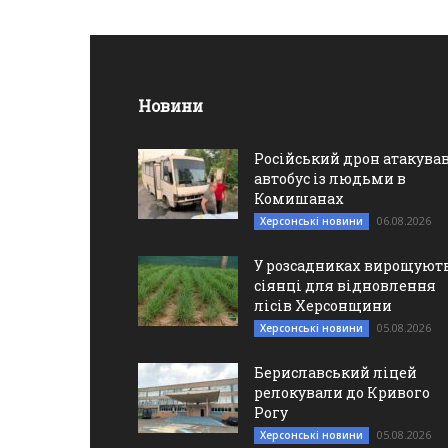
Новини
Російський дрон атакува
автобус із людьми в
Комишанах
06.08.2026
Херсонські новини
У розсадниках вирощуют
сіянці для відновлення
лісів Херсонщини
05.08.2026
Херсонські новини
Бериславський ліцей
релокували до Кривого
Рогу
05.08.2026
Херсонські новини