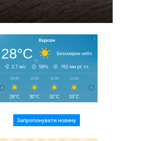
Херсон
28°C
Безхмарне небо
2.7 м/с
56%
762
мм рт. ст.
09:00
10:00
11:00
12:00
13:00
14:00
15:00
‹
›
28°C
30°C
32°C
33°C
34°C
35°C
35°C
Запропонувати новину